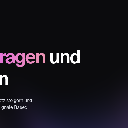
fragen
und
n
atz steigern und
Signale Based