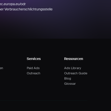
/ec.europa.eu/odr
ner Verbraucherschlichtungsstelle
Services
Ressourcen
hen
Paid Ads
Ads Library
Outreach
Outreach Guide
Blog
Glossar