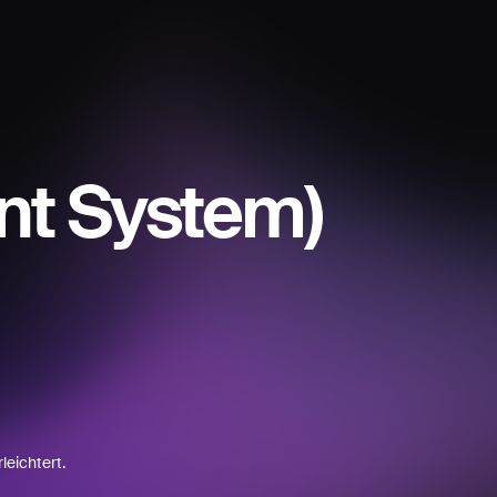
t System)
leichtert.